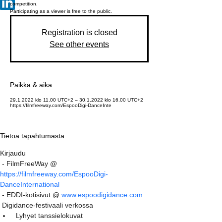
competition.
Participating as a viewer is free to the public.
Registration is closed
See other events
Paikka & aika
29.1.2022 klo 11.00 UTC+2 – 30.1.2022 klo 16.00 UTC+2
https://filmfreeway.com/EspooDigi-DanceInte
Tietoa tapahtumasta
Kirjaudu
 - FilmFreeWay @  
https://filmfreeway.com/EspooDigi-
DanceInternational
 - EDDI-kotisivut @ 
www.espoodigidance.com
 Digidance-festivaali verkossa
 Lyhyet tanssielokuvat