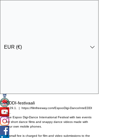
EUR (€)
Ota yhteyttä
Specialist Education & Training Services
EDDI-festivaali
la 29.1.
  |  
https://filmfreeway.com/EspooDigi-DanceInte
EDDI
is...
The Espoo Digi-Dance International Festival with two events
for short dance films and snappy dance videos made with
your own mobile phones.
A small fee is charged for film and video submissions to the