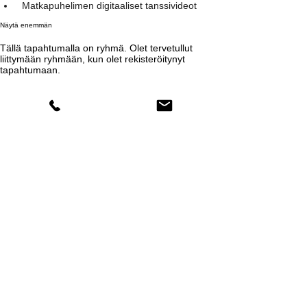
 Matkapuhelimen digitaaliset tanssivideot
Näytä enemmän
Tällä tapahtumalla on ryhmä. Olet tervetullut
liittymään ryhmään, kun olet rekisteröitynyt
tapahtumaan.
Jaa tämä tapahtuma
Comments
Kirjoita kommentti