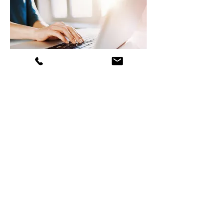
Study Group: Healthy Habits & Life-Styles
Private
•
1 jäsen
Jaa
Liity