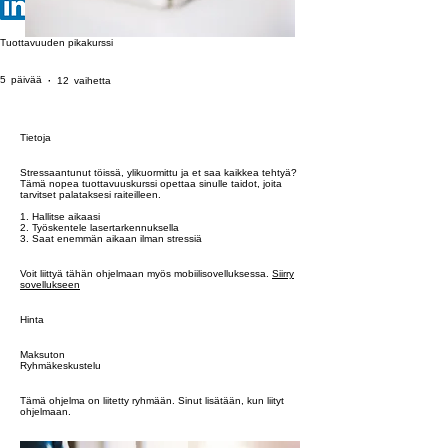
Tuottavuuden pikakurssi
5 päivää
12 vaihetta
5
päivää
12
vaihetta
Tietoja
Stressaantunut töissä, ylikuormittu ja et saa kaikkea tehtyä?
Tämä nopea tuottavuuskurssi opettaa sinulle taidot, joita
tarvitset palataksesi raiteilleen.
1. Hallitse aikaasi
2. Työskentele lasertarkennuksella
3. Saat enemmän aikaan ilman stressiä
Voit liittyä tähän ohjelmaan myös mobiilisovelluksessa.
Siirry
sovellukseen
Hinta
Maksuton
Ryhmäkeskustelu
Tämä ohjelma on liitetty ryhmään. Sinut lisätään, kun liityt
ohjelmaan.