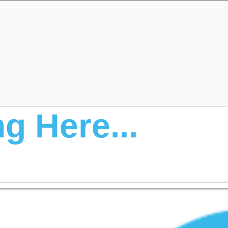
Specialist Education & Training Services
Ota yhteyttä
Sign-up /
More
g Here...