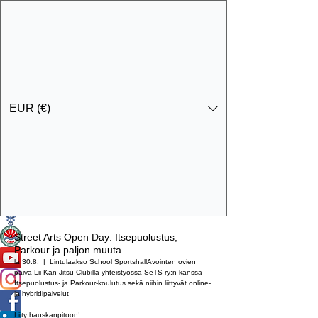
EUR (€)
Ota yhteyttä
Specialist Education & Training Services
Street Arts Open Day: Itsepuolustus,
Parkour ja paljon muuta...
la 30.8.
  |  
Lintulaakso School Sportshall
Avointen ovien
päivä Lii-Kan Jitsu Clubilla yhteistyössä SeTS ry:n kanssa
Itsepuolustus- ja Parkour-koulutus sekä niihin liittyvät online-
ja hybridipalvelut
Liity hauskanpitoon!