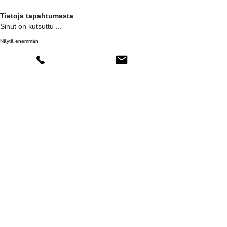
Tietoja tapahtumasta
Sinut on kutsuttu ...
Näytä enemmän
Jaa tämä tapahtuma
Comments
Kirjoita kommentti
Jaa ajatuksesi
Kirjoita ensimmäisenä kommentti.