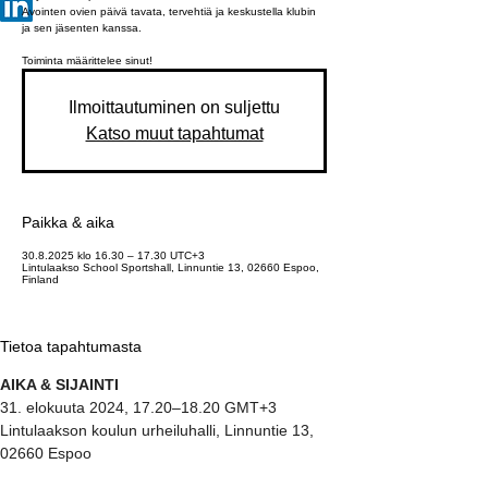
Avointen ovien päivä tavata, tervehtiä ja keskustella klubin
ja sen jäsenten kanssa.
Toiminta määrittelee sinut!
Ilmoittautuminen on suljettu
Katso muut tapahtumat
Paikka & aika
30.8.2025 klo 16.30 – 17.30 UTC+3
Lintulaakso School Sportshall, Linnuntie 13, 02660 Espoo,
Finland
Tietoa tapahtumasta
AIKA & SIJAINTI
31. elokuuta 2024, 17.20–18.20 GMT+3
Lintulaakson koulun urheiluhalli, Linnuntie 13, 
02660 Espoo