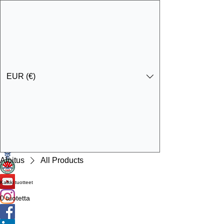
EUR (€)
Ota yhteyttä
Specialist Education & Training Services
Aloitus
All Products
Kaikki tuotteet
0 tuotetta