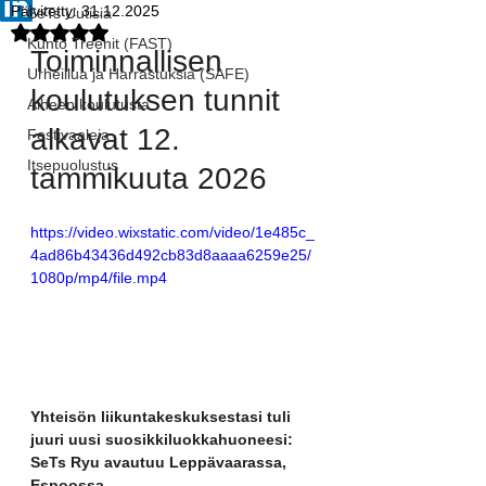
Päivitetty:
31.12.2025
SeTs Uutisia
Arvostelun tähtimäärä: epäluku/5
Kunto Treenit (FAST)
Toiminnallisen 
Urheillua ja Harrastuksia (SAFE)
koulutuksen tunnit 
Aiheen koulutusta
alkavat 12. 
Festivaaleja
Itsepuolustus
tammikuuta 2026
https://video.wixstatic.com/video/1e485c_
4ad86b43436d492cb83d8aaaa6259e25/
1080p/mp4/file.mp4
Yhteisön liikuntakeskuksestasi tuli 
juuri uusi suosikkiluokkahuoneesi: 
SeTs Ryu avautuu Leppävaarassa, 
Espoossa