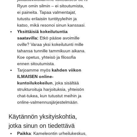
Ryun omin silmin – ei sitoutumista, 
ei paineita. Tapaa valmentajat, 
tutustu erilaisiin tuntityyleihin ja 
katso, mikä resonoi sinun kanssasi.
Yksittäisiä kokeilutuntia 
saatavilla:
 Etkö pääse avoimille 
oville? Varaa yksi kokeilutunti mille 
tahansa tunnille tammikuun aikana. 
Koe opetus, yhteisö ja filosofia 
ennen sitoutumista.
Tarjoamme myös 
kahden viikon 
ILMAISEN online-
kuntoilukokeilun
, joka sisältää 
strukturoituja harjoituksia, yhteisön 
chat-tukea, kun tutustut meihin ja 
online-valmennusjärjestelmään.
Käytännön yksityiskohtia, 
jotka sinun on tiedettävä
Paikka
: Kameleontin urheilukeskus, 