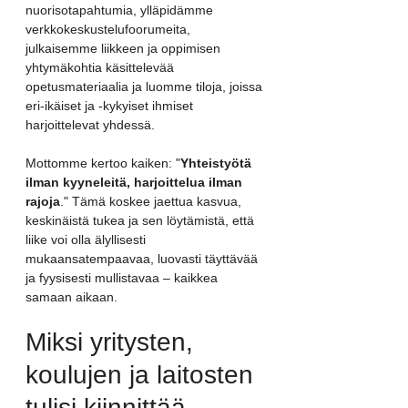
nuorisotapahtumia, ylläpidämme 
verkkokeskustelufoorumeita, 
julkaisemme liikkeen ja oppimisen 
yhtymäkohtia käsittelevää 
opetusmateriaalia ja luomme tiloja, joissa 
eri-ikäiset ja -kykyiset ihmiset 
harjoittelevat yhdessä.
Mottomme kertoo kaiken: "
Yhteistyötä 
ilman kyyneleitä, harjoittelua ilman 
rajoja
." Tämä koskee jaettua kasvua, 
keskinäistä tukea ja sen löytämistä, että 
liike voi olla älyllisesti 
mukaansatempaavaa, luovasti täyttävää 
ja fyysisesti mullistavaa – kaikkea 
samaan aikaan.
Miksi yritysten, 
koulujen ja laitosten 
tulisi kiinnittää 