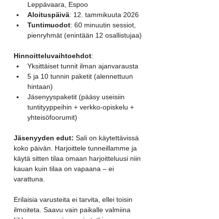
Leppävaara, Espoo
Aloituspäivä
: 12. tammikuuta 2026
Tuntimuodot
: 60 minuutin sessiot, 
pienryhmät (enintään 12 osallistujaa)
Hinnoitteluvaihtoehdot
:
Yksittäiset tunnit ilman ajanvarausta
5 ja 10 tunnin paketit (alennettuun 
hintaan)
Jäsenyyspaketit (pääsy useisiin 
tuntityyppeihin + verkko-opiskelu + 
yhteisöfoorumit)
Jäsenyyden edut:
 Sali on käytettävissä 
koko päivän. Harjoittele tunneillamme ja 
käytä sitten tilaa omaan harjoitteluusi niin 
kauan kuin tilaa on vapaana – ei 
varattuna.
Erilaisia varusteita ei tarvita, ellei toisin 
ilmoiteta. Saavu vain paikalle valmiina 