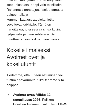
itsepuolustusta, et opi vain tekniikoita. 
Rakennat tilannetajua, itseluottamusta 
paineen alla ja 
kommunikaatiostrategioita, jotka 
soveltuvat kaikkialle. Tämä on 
harjoittelua, joka seuraa sinua kotiin, 
työpaikalle ja ihmissuhteisiisi. Se 
muuttaa tapaasi liikkua maailmassa.
Kokeile ilmaiseksi: 
Avoimet ovet ja 
kokeilutuntit
Tiedämme, että uuteen astuminen voi 
tuntua epävarmalta. Siksi teemme siitä 
helppoa.
Avoimet ovet:
Viikko 12. 
tammikuuta 2026
. Poikkea 
julkaisuviikollamme kokeaksesi SeTs 