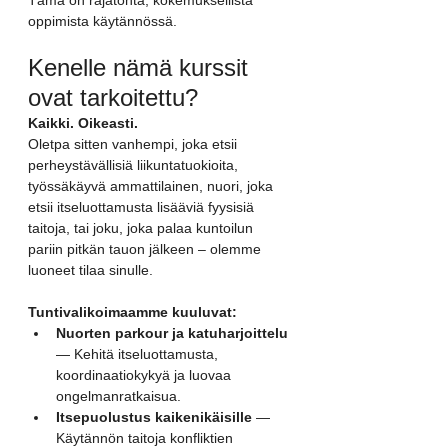
oppimista käytännössä.
Kenelle nämä kurssit 
ovat tarkoitettu?
Kaikki. Oikeasti.
Oletpa sitten vanhempi, joka etsii 
perheystävällisiä liikuntatuokioita, 
työssäkäyvä ammattilainen, nuori, joka 
etsii itseluottamusta lisääviä fyysisiä 
taitoja, tai joku, joka palaa kuntoilun 
pariin pitkän tauon jälkeen – olemme 
luoneet tilaa sinulle.
Tuntivalikoimaamme kuuluvat:
Nuorten parkour ja katuharjoittelu
— Kehitä itseluottamusta, 
koordinaatiokykyä ja luovaa 
ongelmanratkaisua.
Itsepuolustus kaikenikäisille
 — 
Käytännön taitoja konfliktien 