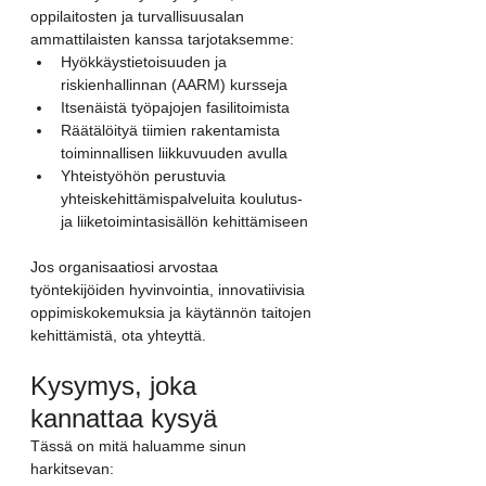
oppilaitosten ja turvallisuusalan 
ammattilaisten kanssa tarjotaksemme:
Hyökkäystietoisuuden ja 
riskienhallinnan (AARM) kursseja
Itsenäistä työpajojen fasilitoimista
Räätälöityä tiimien rakentamista 
toiminnallisen liikkuvuuden avulla
Yhteistyöhön perustuvia 
yhteiskehittämispalveluita koulutus- 
ja liiketoimintasisällön kehittämiseen
Jos organisaatiosi arvostaa 
työntekijöiden hyvinvointia, innovatiivisia 
oppimiskokemuksia ja käytännön taitojen 
kehittämistä, ota yhteyttä.
Kysymys, joka 
kannattaa kysyä
Tässä on mitä haluamme sinun 
harkitsevan: