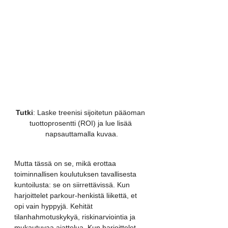
Tutki
: Laske treenisi sijoitetun pääoman 
tuottoprosentti (ROI) ja lue lisää 
napsauttamalla kuvaa.
Mutta tässä on se, mikä erottaa 
toiminnallisen koulutuksen tavallisesta 
kuntoilusta: se on siirrettävissä. Kun 
harjoittelet parkour-henkistä liikettä, et 
opi vain hyppyjä. Kehität 
tilanhahmotuskykyä, riskinarviointia ja 
mukautuvaa ajattelua. Kun harjoittelet 