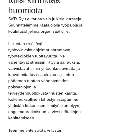
huomiota
SeTs Ryu ei tarjoa vain julkisia kursseja. 
Suunnittelemme räätälöityjä työpajoja ja 
koulutusohjelmia organisaatioille.
Liikuntaa sisältävät 
työhyvinvointiohjelmat parantavat 
työntekijöiden tuottavuutta. Ne 
vähentävät stressiin liittyviä sairauksia, 
vahvistavat tiimin yhteenkuuluvuutta ja 
luovat mitattavissa olevaa sijoitetun 
pääoman tuottoa vähentyneiden 
poissaolojen ja 
terveydenhuoltokustannusten kautta. 
Kokemuksellinen lähestymistapamme 
yhdistää liikkumisen tiimityöskentelyyn, 
ongelmanratkaisuun ja viestintätaitojen 
kehittämiseen.
Teemme yhteistyötä yritysten, 