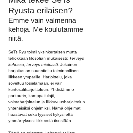
Ryusta erilaisen?
Emme vain valmenna 
kehoja. Me koulutamme 
niitä.
SeTs Ryu toimii yksinkertaisen mutta 
tehokkaan filosofian mukaisesti: 
Terveys 
kehossa, terveys mielessä
. Jokainen 
harjoitus on suunniteltu toiminnallisen 
liikkeen ympärille. Harjoittelu, joka 
soveltuu tosielämään, ei vain 
kuntosaliharjoitteluun. Yhdistämme 
parkourin, kamppailulajit, 
voimaharjoittelun ja liikkuvuusharjoittelun 
yhtenäisiksi ohjelmiksi. Nämä ohjelmat 
haastavat sekä fyysiset kykysi että 
ymmärryksesi liikkeestä itsestään.
Tämä on rajatonta, kokemuksellista 