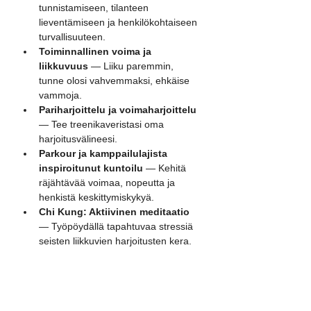
tunnistamiseen, tilanteen 
lieventämiseen ja henkilökohtaiseen 
turvallisuuteen.
Toiminnallinen voima ja 
liikkuvuus
 — Liiku paremmin, 
tunne olosi vahvemmaksi, ehkäise 
vammoja.
Pariharjoittelu ja voimaharjoittelu
— Tee treenikaveristasi oma 
harjoitusvälineesi.
Parkour ja kamppailulajista 
inspiroitunut kuntoilu
 — Kehitä 
räjähtävää voimaa, nopeutta ja 
henkistä keskittymiskykyä.
Chi Kung: Aktiivinen meditaatio
— Työpöydällä tapahtuvaa stressiä 
seisten liikkuvien harjoitusten kera.