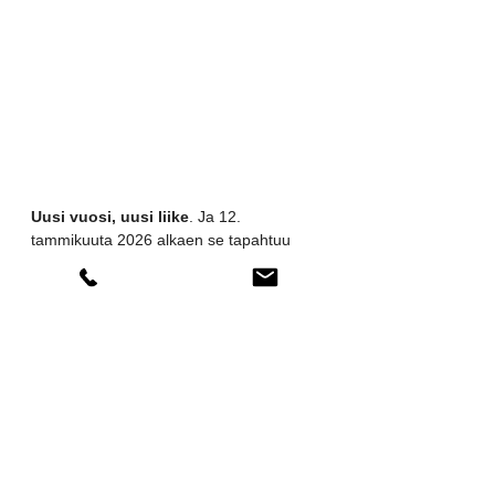
Uusi vuosi, uusi liike
. Ja 12. 
tammikuuta 2026 alkaen se tapahtuu 
Kameleonten urheilukeskuksessa 
Leppävaarassa, Espoossa.
Varaa paikkasi nyt
Paikkoja on rajoitetusti. Avoimet 
(päivä/viikko) -tunnit vaativat vähintään 
4–6 osallistujaa.
Varaa paikkasi:
🔗 
Class 
Bookings:
www.mindsets.eu/book-
online
Lue lisää:
📅 
Viikkokalenteri: