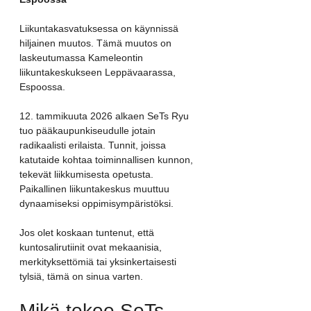
Liikuntakasvatuksessa on käynnissä 
hiljainen muutos. Tämä muutos on 
laskeutumassa Kameleontin 
liikuntakeskukseen Leppävaarassa, 
Espoossa.
12. tammikuuta 2026 alkaen SeTs Ryu 
tuo pääkaupunkiseudulle jotain 
radikaalisti erilaista. Tunnit, joissa 
katutaide kohtaa toiminnallisen kunnon, 
tekevät liikkumisesta opetusta. 
Paikallinen liikuntakeskus muuttuu 
dynaamiseksi oppimisympäristöksi.
Jos olet koskaan tuntenut, että 
kuntosalirutiinit ovat mekaanisia, 
merkityksettömiä tai yksinkertaisesti 
tylsiä, tämä on sinua varten.
Mikä tekee SeTs 