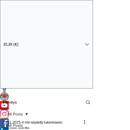
EUR (€)
Ota yhteyttä
Specialist Education & Training Services
Päivitys
All Posts
21.11.2025
4 min käytetty lukemiseen
All Posts
Uusi vuosi, uusi liike